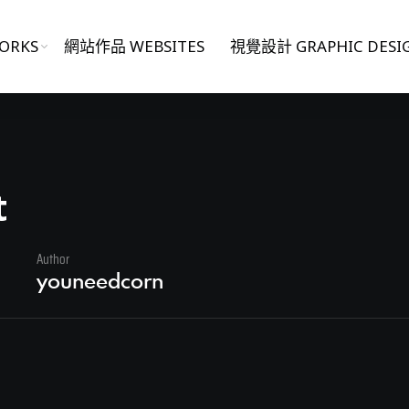
ORKS
網站作品 WEBSITES
視覺設計 GRAPHIC DESI
t
Author
日
youneedcorn