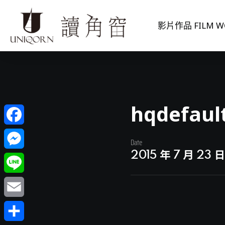
影片作品 FILM W
hqdefaul
Facebook
Date
2015 年 7 月 23 
Messenger
Line
Email