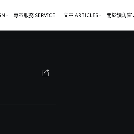
GN
專案服務 SERVICE
文章 ARTICLES
關於讀角窗 A
影片作品 FILM WORKS
網站作品 WEBSITES
視覺設計 GRAPHIC DESIGN
專案服務 SERVICE
文章 ARTICLES