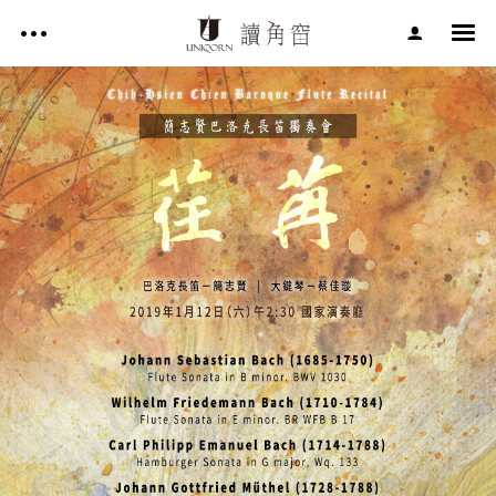
影片作品 FILM WORKS
網站作品 WEBSITES
視覺設計 GRAPHIC DESIGN
影片作品 FILM WORKS
專案服務 SERVICE
文章 ARTICLES
網站作品 WEBSITES
關於讀角窗 ABOUT UNIQORN
視覺設計 GRAPHIC DESIGN
專案服務 SERVICE
文章 ARTICLES
Facebook
關於讀角窗 ABOUT UNIQORN
Youtube