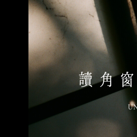
關於讀角窗 ABOUT UNIQORN
CONTACT US