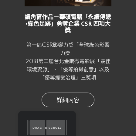
分
享
讀角窗作品－華碩電腦「永續傳遞
•綠色足跡」勇奪企業 CSR 四項大
獎
第一屆CSR影響力獎「全球綠色影響
力獎」
2018第二屆台北金鵰微電影展「最佳
環境資源」、「優等拍攝創意」以及
「優等經營治理」三獎項
詳細內容
DRAG TO SCROLL