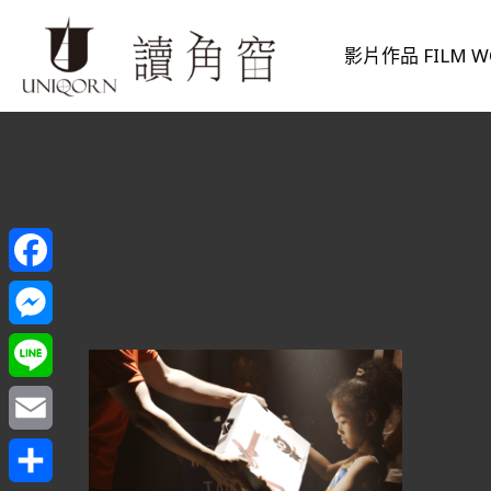
影片作品 FILM W
Facebook
Messenger
Line
Email