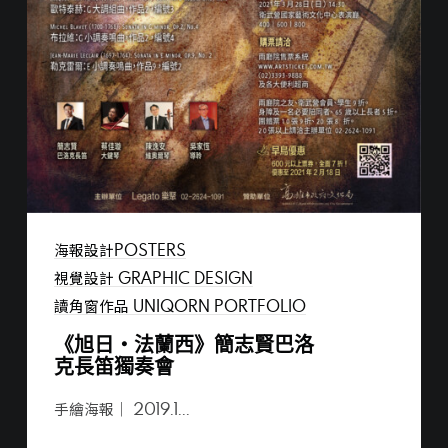
danny@uniqorn.com.t
CONTACT US
海報設計POSTERS
視覺設計 GRAPHIC DESIGN
讀角窗作品 UNIQORN PORTFOLIO
《旭日・法蘭西》簡志賢巴洛
影片製作｜視覺設計
克長笛獨奏會
eric@uniqorn.com.tw
手繪海報｜ 2019.1...
網站製作｜數位平台