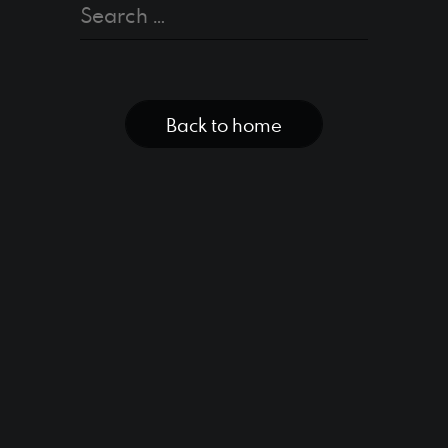
danny@uniqorn.com.t
CONTACT US
Back to home
影片製作｜視覺設計
eric@uniqorn.com.tw
網站製作｜數位平台