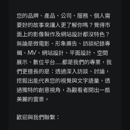
danny@uniqorn.com.t
您的品牌、產品、公司、服務、個人需
CONTACT US
要好的故事來讓人更了解你嗎？覺得市
面上的影像製作及網站設計都沒特色？
無論是微電影、形象廣告、訪談紀錄專
輯、MV、網站設計、平面設計、空間
展示、數位平台……都是我們的專業，我
們更擅長的是：透過深入訪談、討論，
挖掘出能代表您的視覺與文字語彙，透
過獨特的創意視角，為觀看者開出一扇
美麗的窗景。
影片製作｜視覺設計
eric@uniqorn.com.tw
歡迎與我們聯繫：
網站製作｜數位平台