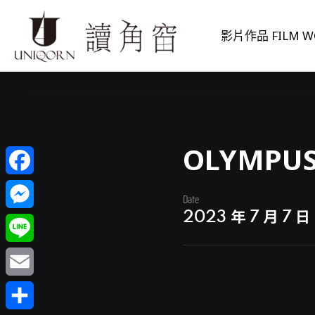
影片作品 FILM W
OLYMPUS
Facebook
Date
2023 年 7 月 7 日
Messenger
Line
Email