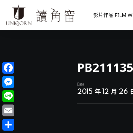
影片作品 FILM W
PB21113
Facebook
Date
2015 年 12 月 26 
Messenger
Line
Email