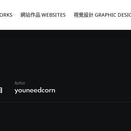
ORKS
網站作品 WEBSITES
視覺設計 GRAPHIC DESI
5
Author
日
youneedcorn