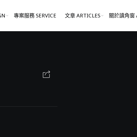
GN
專案服務 SERVICE
文章 ARTICLES
關於讀角窗 A
影片作品 FILM WORKS
網站作品 WEBSITES
視覺設計 GRAPHIC DESIGN
專案服務 SERVICE
文章 ARTICLES