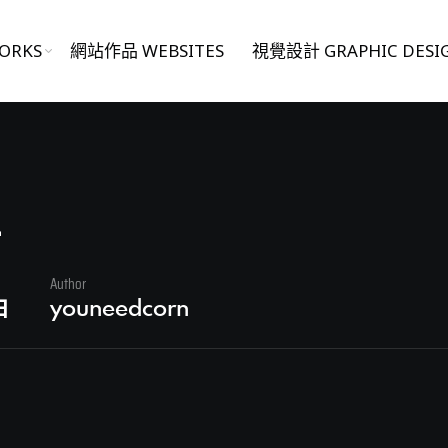
ORKS
網站作品 WEBSITES
視覺設計 GRAPHIC DESI
4
Author
日
youneedcorn