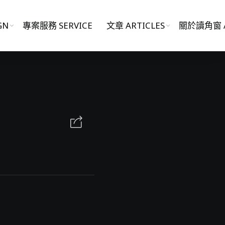
GN
專案服務 SERVICE
文章 ARTICLES
關於讀角窗 A
影片作品 FILM WORKS
網站作品 WEBSITES
視覺設計 GRAPHIC DESIGN
專案服務 SERVICE
文章 ARTICLES