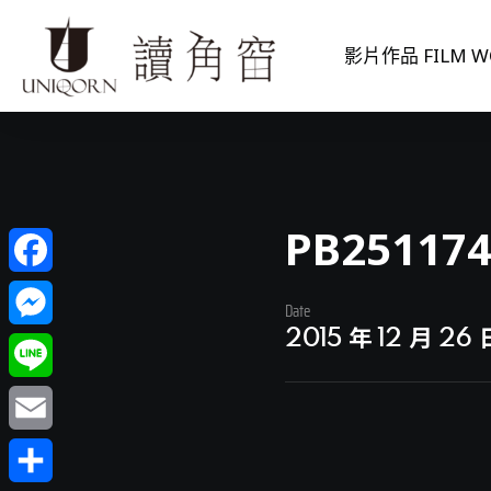
影片作品 FILM W
PB25117
Facebook
Date
2015 年 12 月 26 
Messenger
Line
Email