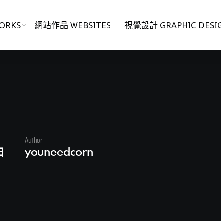
ORKS
網站作品 WEBSITES
視覺設計 GRAPHIC DESI
3
Author
日
youneedcorn