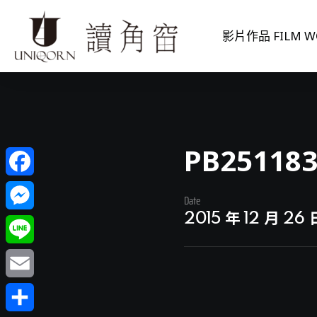
影片作品 FILM W
PB25118
Facebook
Date
2015 年 12 月 26 
Messenger
Line
Email