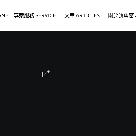
GN
專案服務 SERVICE
文章 ARTICLES
關於讀角窗 A
影片作品 FILM WORKS
網站作品 WEBSITES
視覺設計 GRAPHIC DESIGN
專案服務 SERVICE
文章 ARTICLES