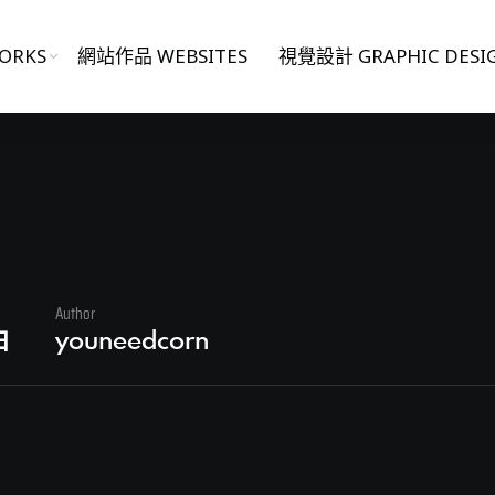
ORKS
網站作品 WEBSITES
視覺設計 GRAPHIC DESI
1
Author
日
youneedcorn