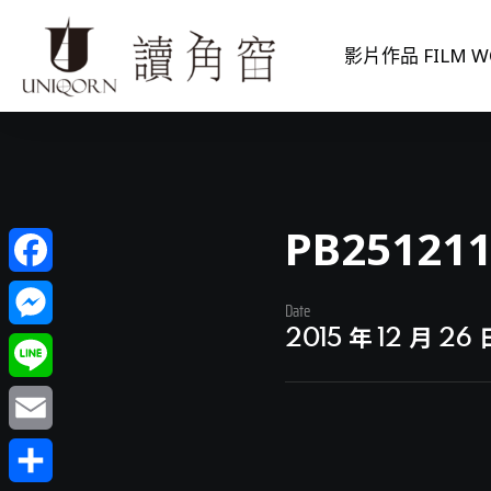
影片作品 FILM W
PB25121
Facebook
Date
2015 年 12 月 26 
Messenger
Line
Email