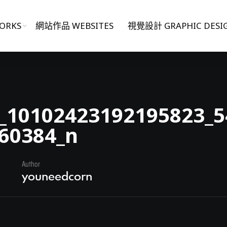
ORKS
網站作品 WEBSITES
視覺設計 GRAPHIC DESI
_10102423192195823_5
60384_n
Author
日
youneedcorn