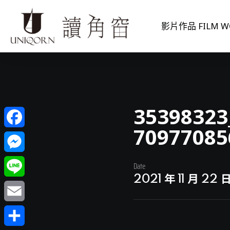
影片作品 FILM W
35398323
70977085
Facebook
Messenger
Date
2021 年 11 月 22 
Line
Email