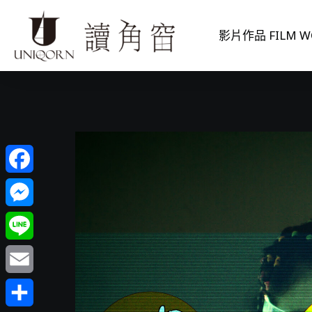
影片作品 FILM W
Facebook
Messenger
Line
Email