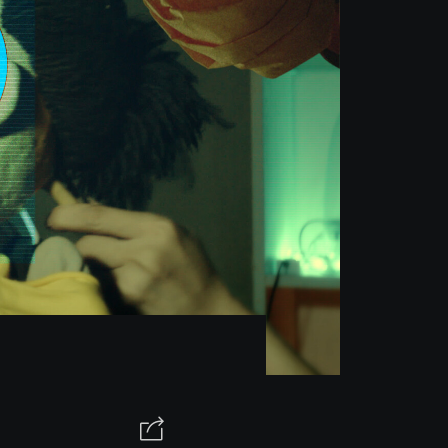
關於讀角窗 ABOUT UNIQORN
CONTACT US