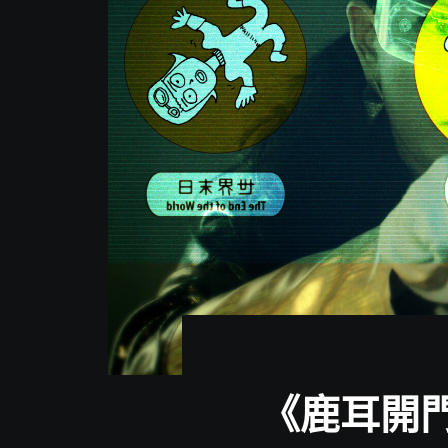
分
享
《鹿耳開