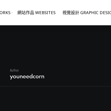
ORKS
網站作品 WEBSITES
視覺設計 GRAPHIC DESI
Author
日
youneedcorn