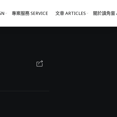
GN
專案服務 SERVICE
文章 ARTICLES
關於讀角窗 A
影片作品 FILM WORKS
網站作品 WEBSITES
視覺設計 GRAPHIC DESIGN
專案服務 SERVICE
文章 ARTICLES