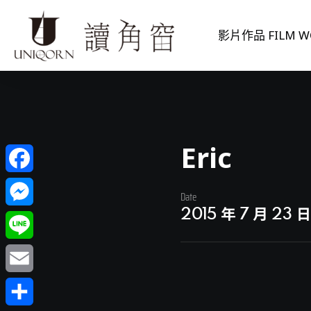
影片作品 FILM W
Eric
Facebook
Date
2015 年 7 月 23 
Messenger
Line
Email