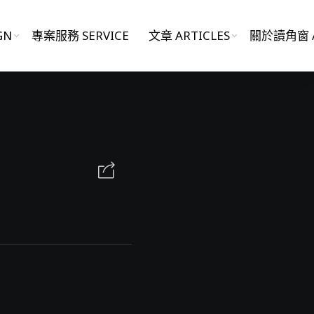
GN
專案服務 SERVICE
文章 ARTICLES
關於讀角窗 A
影片作品 FILM WORKS
網站作品 WEBSITES
視覺設計 GRAPHIC DESIGN
專案服務 SERVICE
文章 ARTICLES