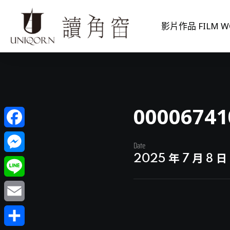
影片作品 FILM W
00006741
Facebook
Date
2025 年 7 月 8 日
Messenger
Line
Email