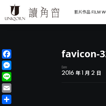
影片作品 FILM W
favicon-3
Facebook
Date
2016 年 1 月 2 日
Messenger
Line
Email