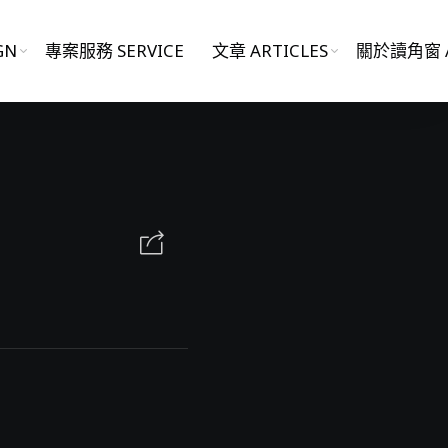
GN
專案服務 SERVICE
文章 ARTICLES
關於讀角窗 A
影片作品 FILM WORKS
網站作品 WEBSITES
視覺設計 GRAPHIC DESIGN
專案服務 SERVICE
文章 ARTICLES