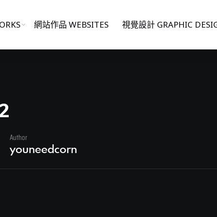
ORKS
網站作品 WEBSITES
視覺設計 GRAPHIC DESI
2
Author
youneedcorn