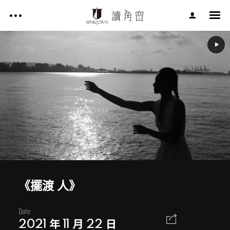
影片作品 FILM WORKS
網站作品 WEBSITES
視覺設計 GRAPHIC DESIGN
影片作品 FILM WORKS
專案服務 SERVICE
文章 ARTICLES
網站作品 WEBSITES
關於讀角窗 ABOUT UNIQORN
視覺設計 GRAPHIC DESIGN
專案服務 SERVICE
《擺渡 人》
文章 ARTICLES
Facebook
Date
關於讀角窗 ABOUT UNIQORN
2021 年 11 月 22 日
Youtube