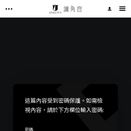
影片作品 FILM WORKS
網站作品 WEBSITES
視覺設計 GRAPHIC DESIGN
影片作品 FILM WORKS
專案服務 SERVICE
文章 ARTICLES
網站作品 WEBSITES
關於讀角窗 ABOUT UNIQORN
視覺設計 GRAPHIC DESIGN
專案服務 SERVICE
這篇內容受到密碼保護。如需檢
視內容，請於下方欄位輸入密碼:
文章 ARTICLES
Facebook
關於讀角窗 ABOUT UNIQORN
Youtube
密碼: