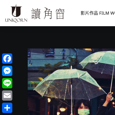
影片作品 FILM W
Facebook
Messenger
Line
Email