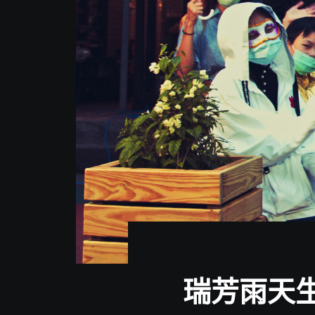
分
享
瑞芳雨天