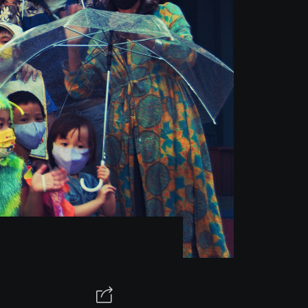
關於讀角窗 ABOUT UNIQORN
CONTACT US