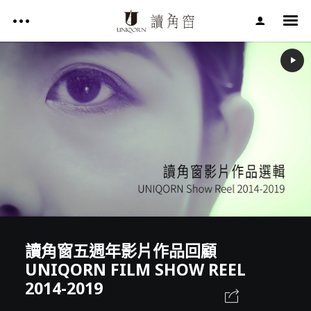
影片作品 FILM WORKS
網站作品 WEBSITES
視覺設計 GRAPHIC DESIGN
影片作品 FILM WORKS
專案服務 SERVICE
文章 ARTICLES
網站作品 WEBSITES
關於讀角窗 ABOUT UNIQORN
視覺設計 GRAPHIC DESIGN
專案服務 SERVICE
讀角窗五週年影片作品回顧
文章 ARTICLES
UNIQORN FILM SHOW REEL
Facebook
2014-2019
關於讀角窗 ABOUT UNIQORN
Youtube