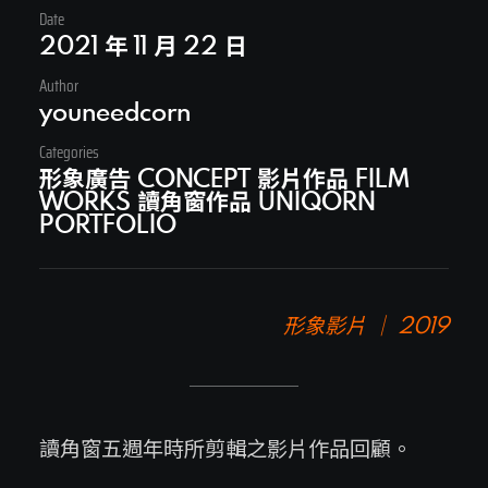
Date
danny@uniqorn.com.t
2021 年 11 月 22 日
Author
CONTACT US
youneedcorn
Categories
形象廣告 CONCEPT
影片作品 FILM
WORKS
讀角窗作品 UNIQORN
PORTFOLIO
形象影片 ｜ 2019
影片製作｜視覺設計
eric@uniqorn.com.tw
讀角窗五週年時所剪輯之影片作品回顧。
網站製作｜數位平台