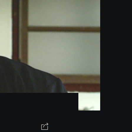
關於讀角窗 ABOUT UNIQORN
CONTACT US