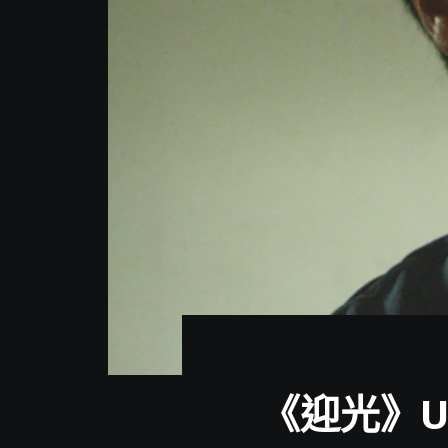
分
享
《迎光》U