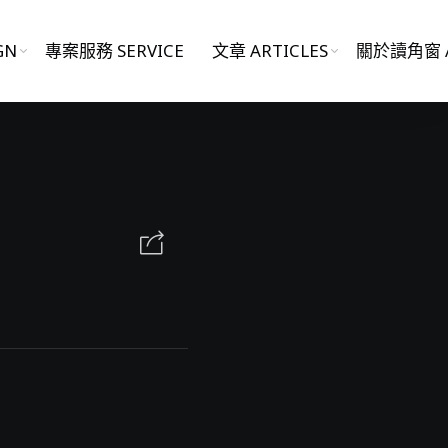
GN
專案服務 SERVICE
文章 ARTICLES
關於讀角窗 A
影片作品 FILM WORKS
網站作品 WEBSITES
視覺設計 GRAPHIC DESIGN
專案服務 SERVICE
文章 ARTICLES