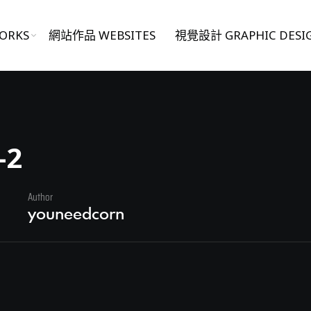
ORKS
網站作品 WEBSITES
視覺設計 GRAPHIC DESI
-2
Author
日
youneedcorn