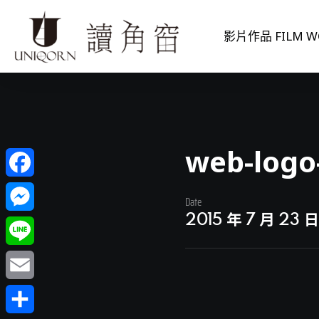
影片作品 FILM W
web-logo
Facebook
Date
2015 年 7 月 23 
Messenger
Line
Email