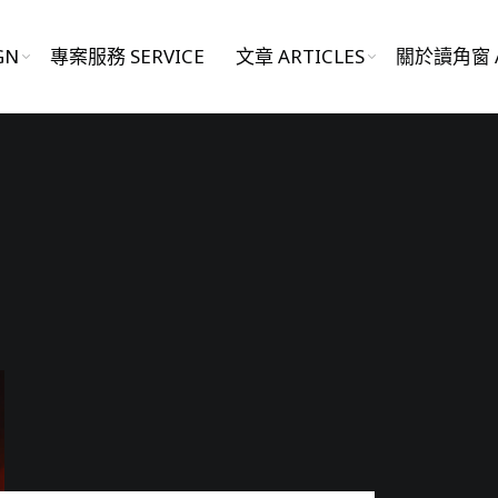
GN
專案服務 SERVICE
文章 ARTICLES
關於讀角窗 A
影片作品 FILM WORKS
網站作品 WEBSITES
視覺設計 GRAPHIC DESIGN
專案服務 SERVICE
文章 ARTICLES