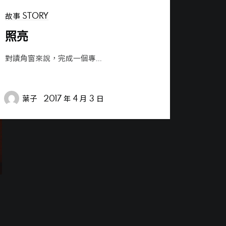
關於讀角窗 ABOUT UNIQORN
故事 STORY
照亮
對讀角窗來說，完成一個專...
CONTACT US
葉子
2017 年 4 月 3 日