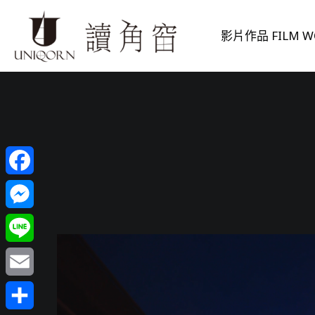
影片作品 FILM W
Facebook
Messenger
Line
Email