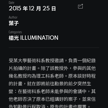
Date
2015 年 12 月 25 日
danny@uniqorn.com.t
Author
CONTACT US
葉子
Categories
櫺光 ILLUMINATION
受某大學藝術科系教授邀請，負責一個紀錄
片拍攝的計畫。
除了該教授外，參與的其他
幾名教授均為理工科系老師。原
本談好時程
的計畫，就在即將前往勘景的前夕突然生
影片製作｜視覺設計
變：在
藝術科系老師未能參與的會議中，其
eric@uniqorn.com.tw
他老師否決了原本已經
講好的案子，並來信
網站製作｜數位平台
告知勘景行程取消、原先的計畫也擱置
。