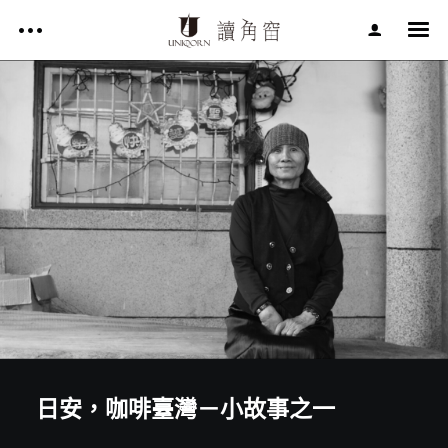
影片作品 FILM WORKS
網站作品 WEBSITES
視覺設計 GRAPHIC DESIGN
影片作品 FILM WORKS
專案服務 SERVICE
文章 ARTICLES
網站作品 WEBSITES
關於讀角窗 ABOUT UNIQORN
視覺設計 GRAPHIC DESIGN
專案服務 SERVICE
文章 ARTICLES
Facebook
日安，咖啡臺灣－小故事之一
關於讀角窗 ABOUT UNIQORN
Youtube