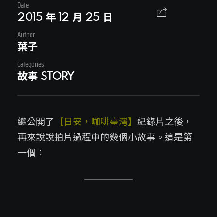
Date
2015 年 12 月 25 日
danny@uniqorn.com.t
Author
CONTACT US
葉子
Categories
故事 STORY
繼公開了
【日安，咖啡臺灣】
紀錄片之後，
再來說說拍片過程中的幾個小故事。這是第
一個：
影片製作｜視覺設計
eric@uniqorn.com.tw
網站製作｜數位平台